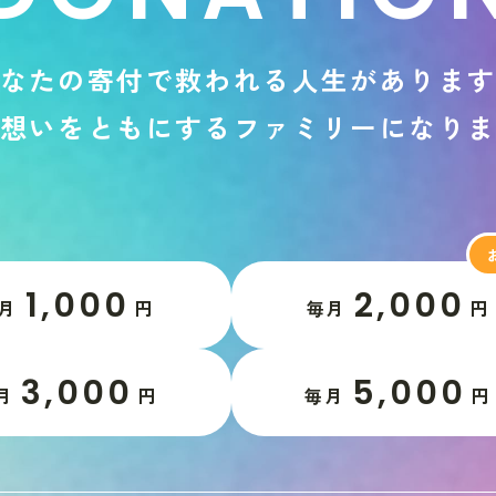
な
た
の
寄
付
で
救
わ
れ
る
人
生
が
あ
り
ま
想
い
を
と
も
に
す
る
フ
ァ
ミ
リ
ー
に
な
り
1,000
2,000
月
円
毎月
円
3,000
5,000
月
円
毎月
円