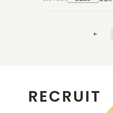
R
E
C
R
U
I
T