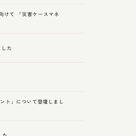
に向けて 「災害ケースマネ
ました
メント」について登壇しまし
した