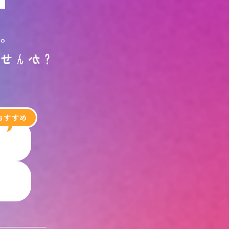
す
。
ま
せ
ん
か
？