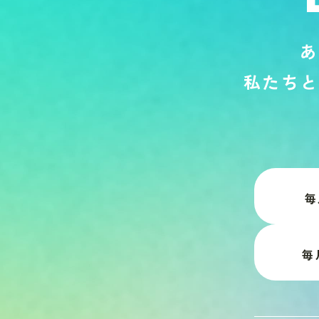
あ
私
た
ち
と
毎
毎