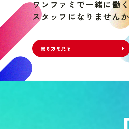
ワ
ン
フ
ァ
ミ
で
一
緒
に
働
ス
タ
ッ
フ
に
な
り
ま
せ
ん
働き方を見る