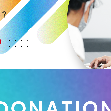
く
か
？
D
O
N
A
T
I
O