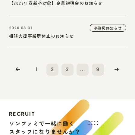
【2027年春新卒対象】企業説明会のお知らせ
2026.03.31
事務局お知らせ
相談支援事業所休止のお知らせ
1
2
3
...
9
R
E
C
R
U
I
T
ワ
ン
フ
ァ
ミ
で
一
緒
に
働
く
ス
タ
ッ
フ
に
な
り
ま
せ
ん
か
？