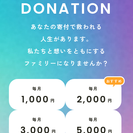
D
O
N
A
T
I
O
N
あ
な
た
の
寄
付
で
救
わ
れ
る
人
生
が
あ
り
ま
す
。
私
た
ち
と
想
い
を
と
も
に
す
る
フ
ァ
ミ
リ
ー
に
な
り
ま
せ
ん
か
？
毎月
毎月
1,000
2,000
円
円
毎月
毎月
3,000
5,000
円
円