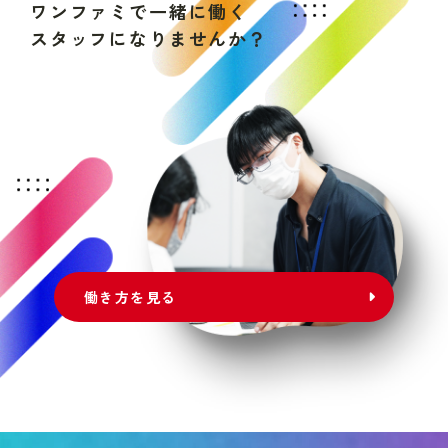
ワ
ン
フ
ァ
ミ
で
一
緒
に
働
く
ス
タ
ッ
フ
に
な
り
ま
せ
ん
か
？
働き方を見る