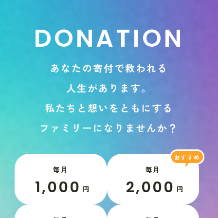
D
O
N
A
T
I
O
N
あ
な
た
の
寄
付
で
救
わ
れ
る
人
生
が
あ
り
ま
す
。
私
た
ち
と
想
い
を
と
も
に
す
る
フ
ァ
ミ
リ
ー
に
な
り
ま
せ
ん
か
？
毎月
毎月
1,000
2,000
円
円