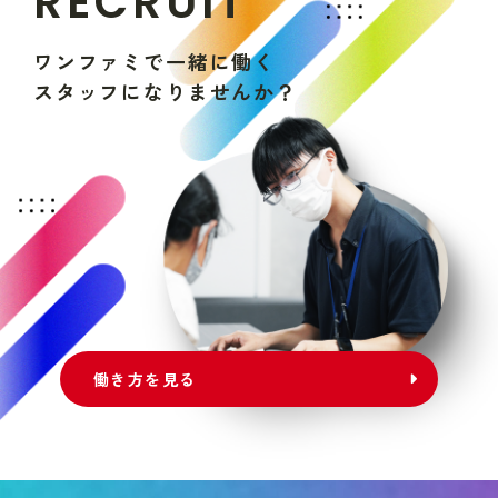
R
E
C
R
U
I
T
ワ
ン
フ
ァ
ミ
で
一
緒
に
働
く
ス
タ
ッ
フ
に
な
り
ま
せ
ん
か
？
働き方を見る