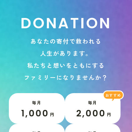
D
O
N
A
T
I
O
N
あ
な
た
の
寄
付
で
救
わ
れ
る
人
生
が
あ
り
ま
す
。
私
た
ち
と
想
い
を
と
も
に
す
る
フ
ァ
ミ
リ
ー
に
な
り
ま
せ
ん
か
？
毎月
毎月
1,000
2,000
円
円