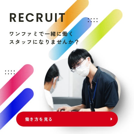
R
E
C
R
U
I
T
ワ
ン
フ
ァ
ミ
で
一
緒
に
働
く
ス
タ
ッ
フ
に
な
り
ま
せ
ん
か
？
働き方を見る