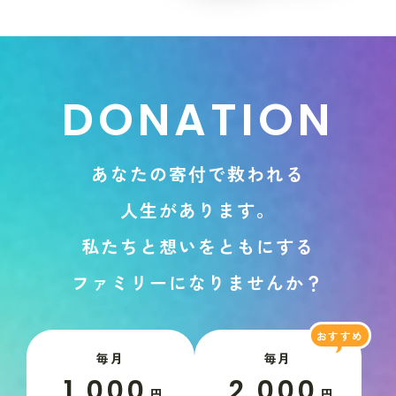
D
O
N
A
T
I
O
N
あ
な
た
の
寄
付
で
救
わ
れ
る
人
生
が
あ
り
ま
す
。
私
た
ち
と
想
い
を
と
も
に
す
る
フ
ァ
ミ
リ
ー
に
な
り
ま
せ
ん
か
？
毎月
毎月
1,000
2,000
円
円