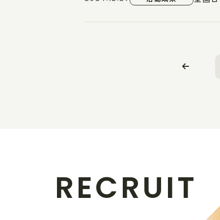
R
E
C
R
U
I
T