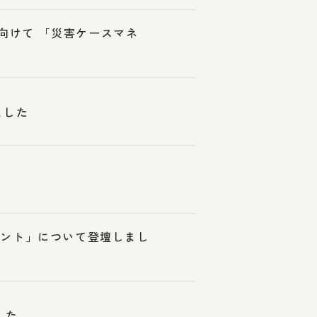
に向けて 「災害ケースマネ
ました
メント」について登壇しまし
した