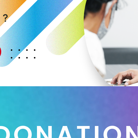
く
か
？
D
O
N
A
T
I
O