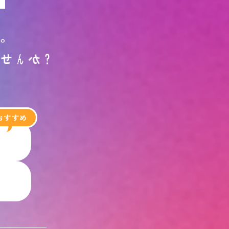
す
。
ま
せ
ん
か
？