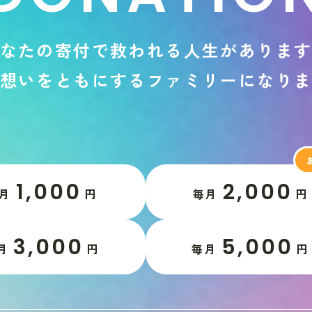
な
た
の
寄
付
で
救
わ
れ
る
人
生
が
あ
り
ま
想
い
を
と
も
に
す
る
フ
ァ
ミ
リ
ー
に
な
り
1,000
2,000
月
円
毎月
円
3,000
5,000
月
円
毎月
円