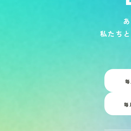
あ
私
た
ち
と
毎
毎