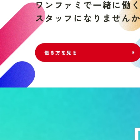
ワ
ン
フ
ァ
ミ
で
一
緒
に
働
ス
タ
ッ
フ
に
な
り
ま
せ
ん
働き方を見る