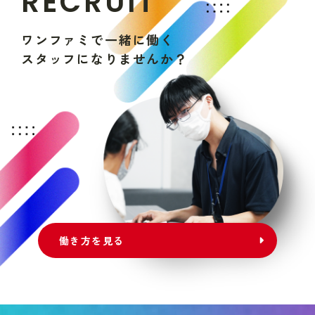
R
E
C
R
U
I
T
ワ
ン
フ
ァ
ミ
で
一
緒
に
働
く
ス
タ
ッ
フ
に
な
り
ま
せ
ん
か
？
働き方を見る