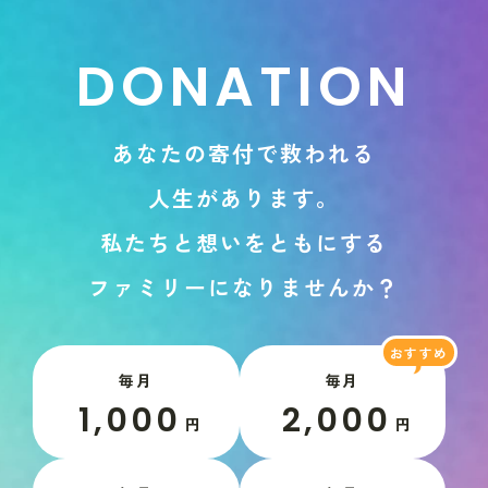
D
O
N
A
T
I
O
N
あ
な
た
の
寄
付
で
救
わ
れ
る
人
生
が
あ
り
ま
す
。
私
た
ち
と
想
い
を
と
も
に
す
る
フ
ァ
ミ
リ
ー
に
な
り
ま
せ
ん
か
？
毎月
毎月
1,000
2,000
円
円