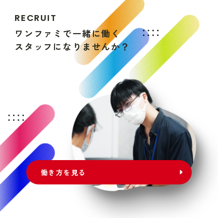
R
E
C
R
U
I
T
ワ
ン
フ
ァ
ミ
で
一
緒
に
働
く
ス
タ
ッ
フ
に
な
り
ま
せ
ん
か
？
働き方を見る