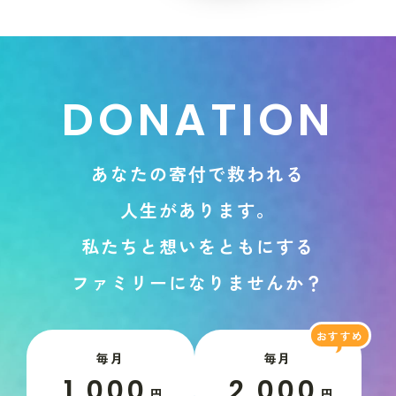
D
O
N
A
T
I
O
N
あ
な
た
の
寄
付
で
救
わ
れ
る
人
生
が
あ
り
ま
す
。
私
た
ち
と
想
い
を
と
も
に
す
る
フ
ァ
ミ
リ
ー
に
な
り
ま
せ
ん
か
？
毎月
毎月
1,000
2,000
円
円