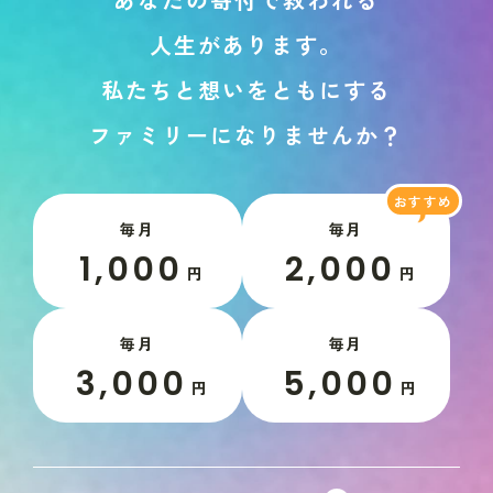
人
生
が
あ
り
ま
す
。
私
た
ち
と
想
い
を
と
も
に
す
る
フ
ァ
ミ
リ
ー
に
な
り
ま
せ
ん
か
？
毎月
毎月
1,000
2,000
円
円
毎月
毎月
3,000
5,000
円
円