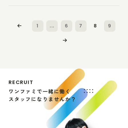
1
...
6
7
8
9
R
E
C
R
U
I
T
ワ
ン
フ
ァ
ミ
で
一
緒
に
働
く
ス
タ
ッ
フ
に
な
り
ま
せ
ん
か
？