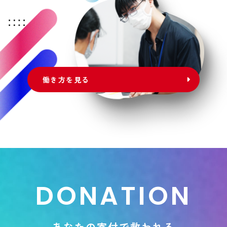
働き方を見る
D
O
N
A
T
I
O
N
あ
な
た
の
寄
付
で
救
わ
れ
る