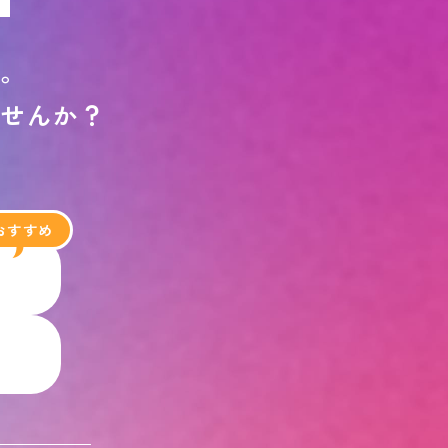
す
。
ま
せ
ん
か
？