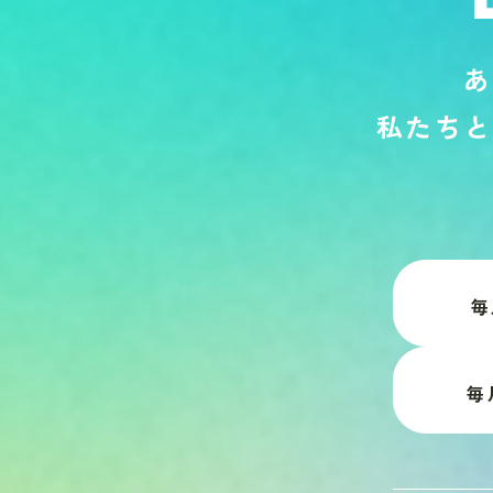
あ
私
た
ち
と
毎
毎