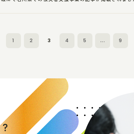
1
2
3
4
5
...
9
く
か
？