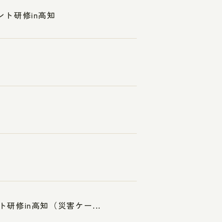
ント研修in高知
研修in高知（災害ケー...