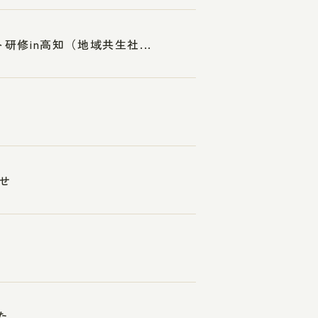
研修in高知（地域共生社...
せ
た