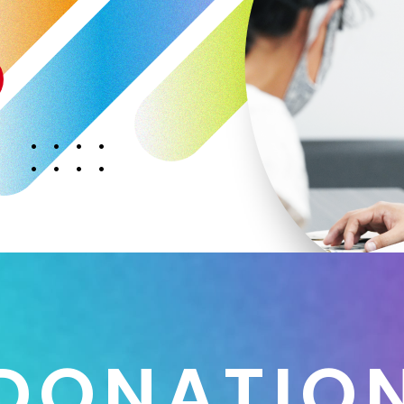
D
O
N
A
T
I
O