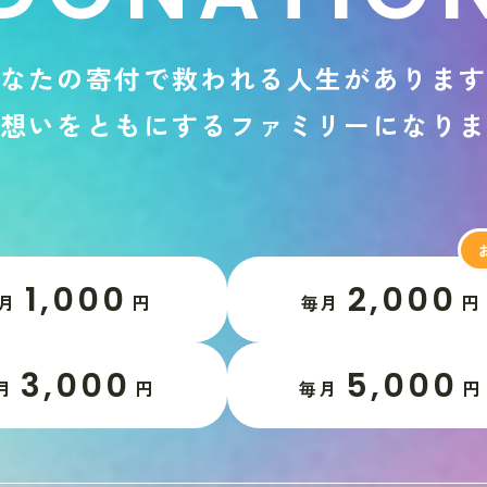
な
た
の
寄
付
で
救
わ
れ
る
人
生
が
あ
り
ま
想
い
を
と
も
に
す
る
フ
ァ
ミ
リ
ー
に
な
り
1,000
2,000
月
円
毎月
円
3,000
5,000
月
円
毎月
円