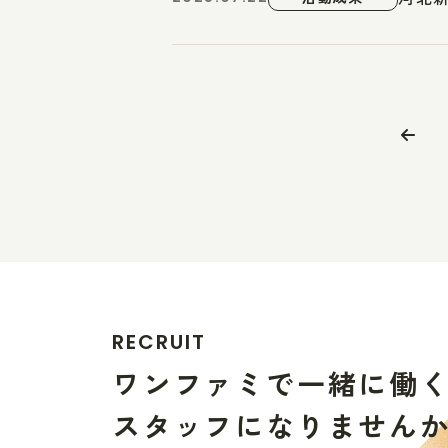
R
E
C
R
U
I
T
ワ
ン
フ
ァ
ミ
で
一
緒
に
働
ス
タ
ッ
フ
に
な
り
ま
せ
ん