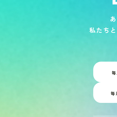
あ
私
た
ち
と
毎
毎