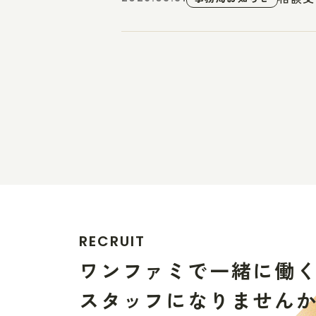
R
E
C
R
U
I
T
ワ
ン
フ
ァ
ミ
で
一
緒
に
働
ス
タ
ッ
フ
に
な
り
ま
せ
ん