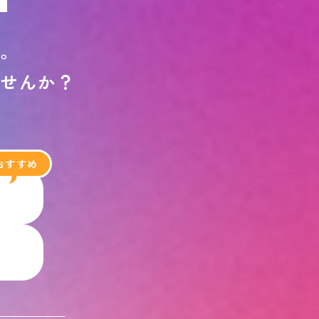
す
。
ま
せ
ん
か
？