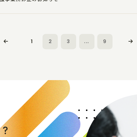
1
2
3
...
9
く
か
？