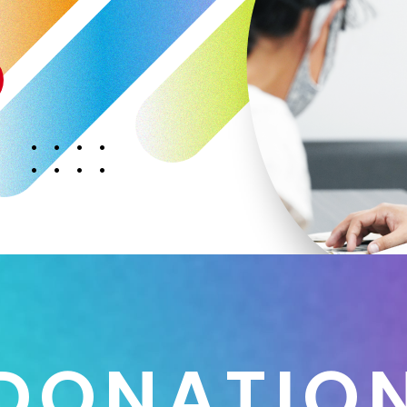
D
O
N
A
T
I
O