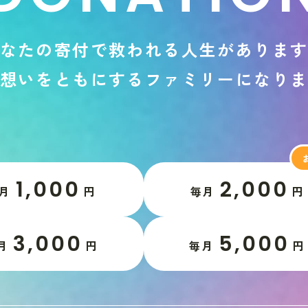
な
た
の
寄
付
で
救
わ
れ
る
人
生
が
あ
り
ま
想
い
を
と
も
に
す
る
フ
ァ
ミ
リ
ー
に
な
り
1,000
2,000
月
円
毎月
円
3,000
5,000
月
円
毎月
円