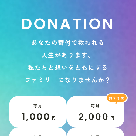
D
O
N
A
T
I
O
N
あ
な
た
の
寄
付
で
救
わ
れ
る
人
生
が
あ
り
ま
す
。
私
た
ち
と
想
い
を
と
も
に
す
る
フ
ァ
ミ
リ
ー
に
な
り
ま
せ
ん
か
？
毎月
毎月
1,000
2,000
円
円