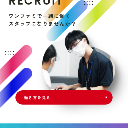
R
E
C
R
U
I
T
ワ
ン
フ
ァ
ミ
で
一
緒
に
働
く
ス
タ
ッ
フ
に
な
り
ま
せ
ん
か
？
働き方を見る