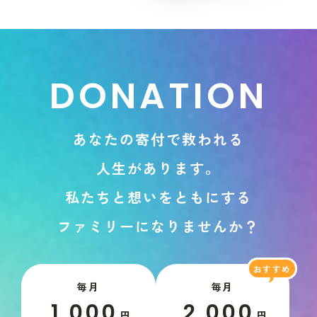
D
O
N
A
T
I
O
N
あ
な
た
の
寄
付
で
救
わ
れ
る
人
生
が
あ
り
ま
す
。
私
た
ち
と
想
い
を
と
も
に
す
る
フ
ァ
ミ
リ
ー
に
な
り
ま
せ
ん
か
？
毎月
毎月
1,000
2,000
円
円