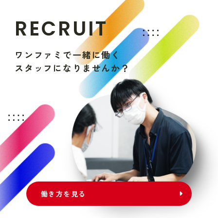
R
E
C
R
U
I
T
ワ
ン
フ
ァ
ミ
で
一
緒
に
働
く
ス
タ
ッ
フ
に
な
り
ま
せ
ん
か
？
働き方を見る