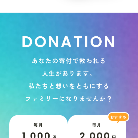
D
O
N
A
T
I
O
N
あ
な
た
の
寄
付
で
救
わ
れ
る
人
生
が
あ
り
ま
す
。
私
た
ち
と
想
い
を
と
も
に
す
る
フ
ァ
ミ
リ
ー
に
な
り
ま
せ
ん
か
？
毎月
毎月
1,000
2,000
円
円