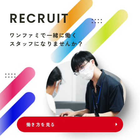
R
E
C
R
U
I
T
ワ
ン
フ
ァ
ミ
で
一
緒
に
働
く
ス
タ
ッ
フ
に
な
り
ま
せ
ん
か
？
働き方を見る