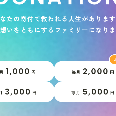
な
た
の
寄
付
で
救
わ
れ
る
人
生
が
あ
り
ま
想
い
を
と
も
に
す
る
フ
ァ
ミ
リ
ー
に
な
り
1,000
2,000
月
円
毎月
円
3,000
5,000
月
円
毎月
円