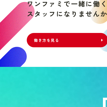
ワ
ン
フ
ァ
ミ
で
一
緒
に
働
ス
タ
ッ
フ
に
な
り
ま
せ
ん
働き方を見る