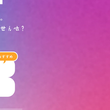
す
。
ま
せ
ん
か
？