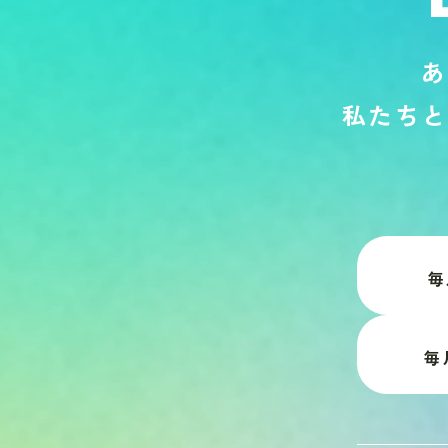
あ
私
た
ち
と
毎
毎