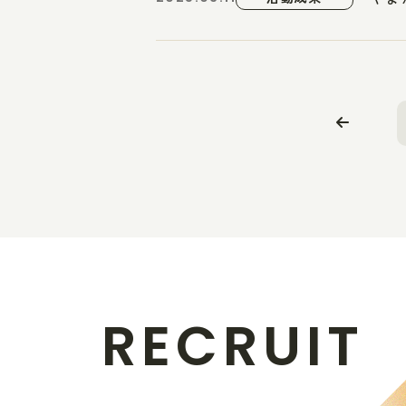
R
E
C
R
U
I
T