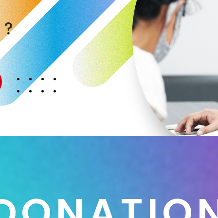
く
か
？
D
O
N
A
T
I
O