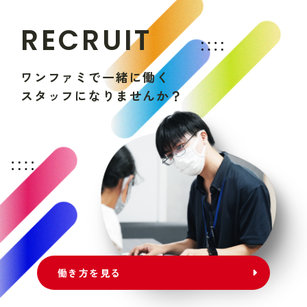
R
E
C
R
U
I
T
ワ
ン
フ
ァ
ミ
で
一
緒
に
働
く
ス
タ
ッ
フ
に
な
り
ま
せ
ん
か
？
働き方を見る