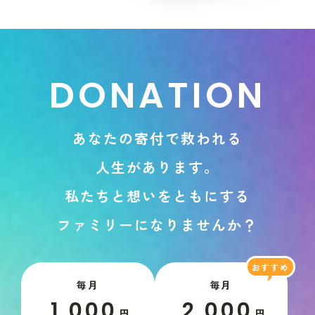
D
O
N
A
T
I
O
N
あ
な
た
の
寄
付
で
救
わ
れ
る
人
生
が
あ
り
ま
す
。
私
た
ち
と
想
い
を
と
も
に
す
る
フ
ァ
ミ
リ
ー
に
な
り
ま
せ
ん
か
？
毎月
毎月
1,000
2,000
円
円