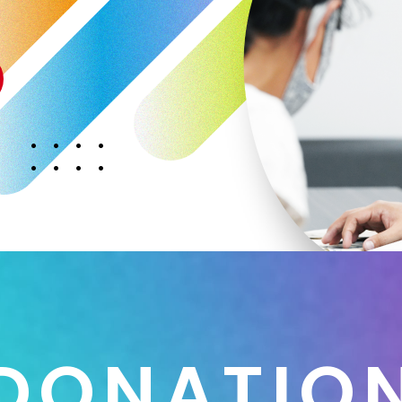
D
O
N
A
T
I
O