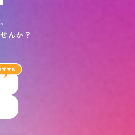
す
。
ま
せ
ん
か
？