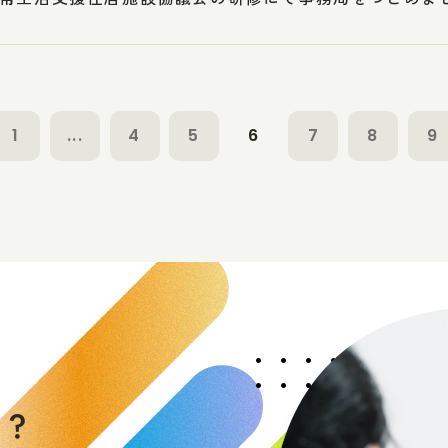
1
...
4
5
6
7
8
9
く
か
？