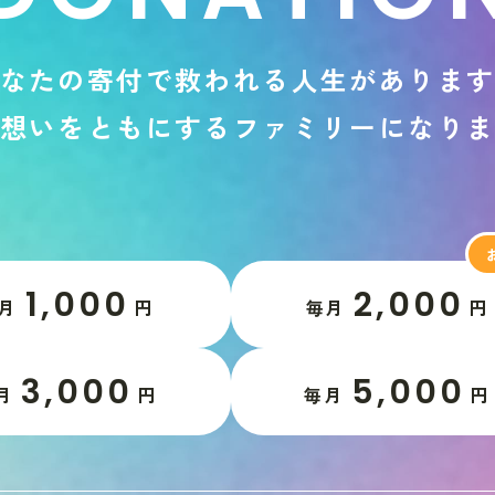
な
た
の
寄
付
で
救
わ
れ
る
人
生
が
あ
り
ま
想
い
を
と
も
に
す
る
フ
ァ
ミ
リ
ー
に
な
り
1,000
2,000
月
円
毎月
円
3,000
5,000
月
円
毎月
円