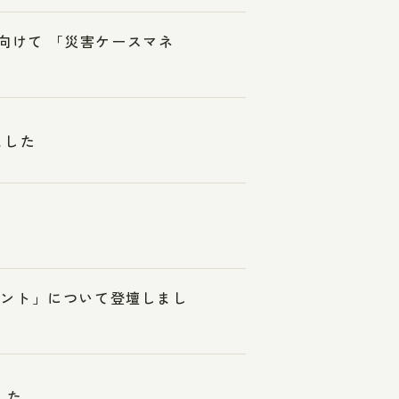
に向けて 「災害ケースマネ
ました
メント」について登壇しまし
した