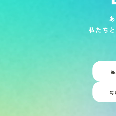
あ
私
た
ち
と
毎
毎