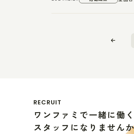
R
E
C
R
U
I
T
ワ
ン
フ
ァ
ミ
で
一
緒
に
働
ス
タ
ッ
フ
に
な
り
ま
せ
ん