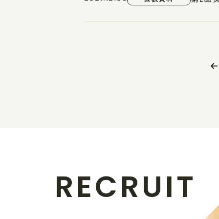
R
E
C
R
U
I
T