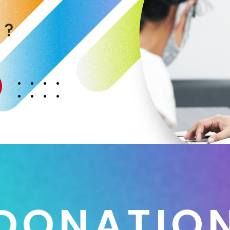
く
か
？
D
O
N
A
T
I
O