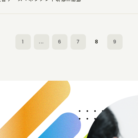
1
...
6
7
8
9