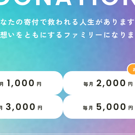
な
た
の
寄
付
で
救
わ
れ
る
人
生
が
あ
り
ま
想
い
を
と
も
に
す
る
フ
ァ
ミ
リ
ー
に
な
り
1,000
2,000
月
円
毎月
円
3,000
5,000
月
円
毎月
円