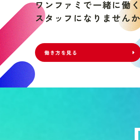
ワ
ン
フ
ァ
ミ
で
一
緒
に
働
ス
タ
ッ
フ
に
な
り
ま
せ
ん
働き方を見る