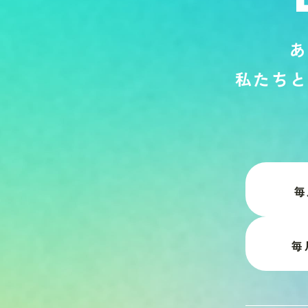
あ
私
た
ち
と
毎
毎