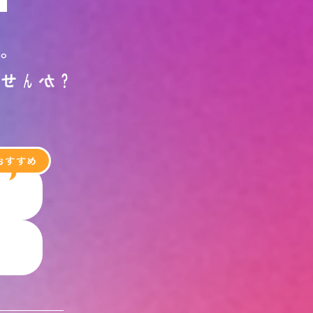
す
。
ま
せ
ん
か
？