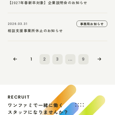
【2027年春新卒対象】企業説明会のお知らせ
2026.03.31
事務局お知らせ
相談支援事業所休止のお知らせ
1
2
3
...
9
R
E
C
R
U
I
T
ワ
ン
フ
ァ
ミ
で
一
緒
に
働
く
ス
タ
ッ
フ
に
な
り
ま
せ
ん
か
？