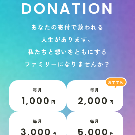
D
O
N
A
T
I
O
N
あ
な
た
の
寄
付
で
救
わ
れ
る
人
生
が
あ
り
ま
す
。
私
た
ち
と
想
い
を
と
も
に
す
る
フ
ァ
ミ
リ
ー
に
な
り
ま
せ
ん
か
？
毎月
毎月
1,000
2,000
円
円
毎月
毎月
3,000
5,000
円
円