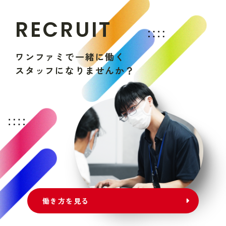
R
E
C
R
U
I
T
ワ
ン
フ
ァ
ミ
で
一
緒
に
働
く
ス
タ
ッ
フ
に
な
り
ま
せ
ん
か
？
働き方を見る