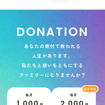
D
O
N
A
T
I
O
N
あ
な
た
の
寄
付
で
救
わ
れ
る
人
生
が
あ
り
ま
す
。
私
た
ち
と
想
い
を
と
も
に
す
る
フ
ァ
ミ
リ
ー
に
な
り
ま
せ
ん
か
？
毎月
毎月
1,000
2,000
円
円