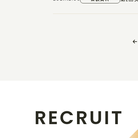
R
E
C
R
U
I
T