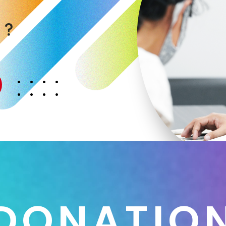
く
か
？
D
O
N
A
T
I
O