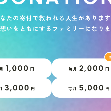
な
た
の
寄
付
で
救
わ
れ
る
人
生
が
あ
り
ま
想
い
を
と
も
に
す
る
フ
ァ
ミ
リ
ー
に
な
り
1,000
2,000
月
円
毎月
円
3,000
5,000
月
円
毎月
円