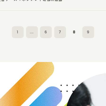
1
...
6
7
8
9