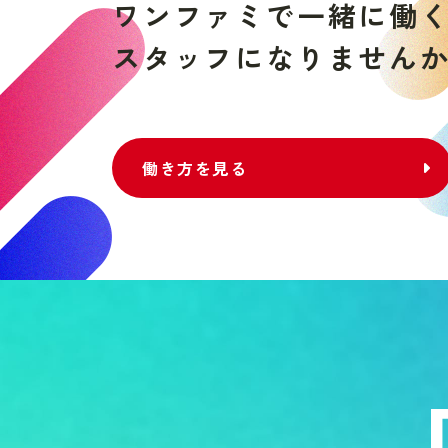
ワ
ン
フ
ァ
ミ
で
一
緒
に
働
ス
タ
ッ
フ
に
な
り
ま
せ
ん
働き方を見る