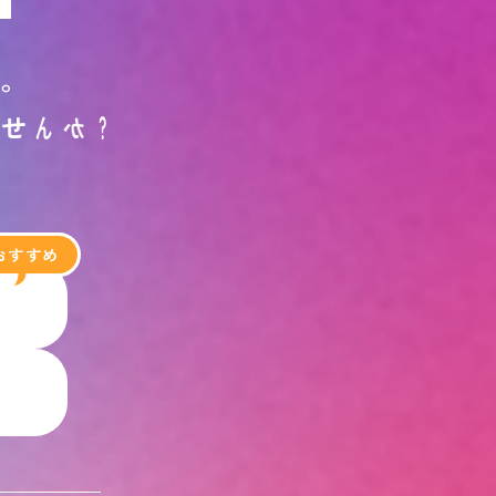
す
。
ま
せ
ん
か
？