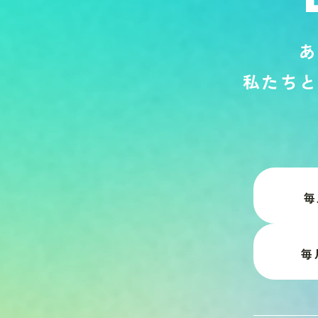
あ
私
た
ち
と
毎
毎