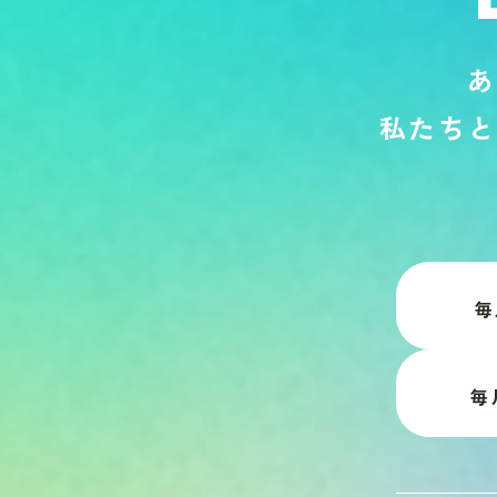
あ
私
た
ち
と
毎
毎