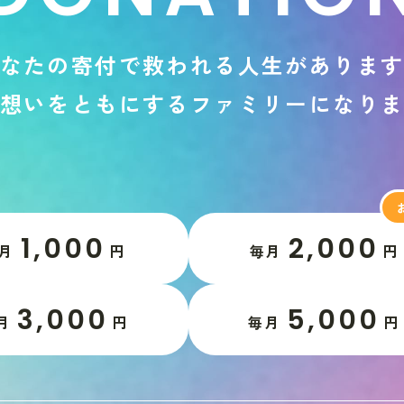
な
た
の
寄
付
で
救
わ
れ
る
人
生
が
あ
り
ま
想
い
を
と
も
に
す
る
フ
ァ
ミ
リ
ー
に
な
り
1,000
2,000
月
円
毎月
円
3,000
5,000
月
円
毎月
円