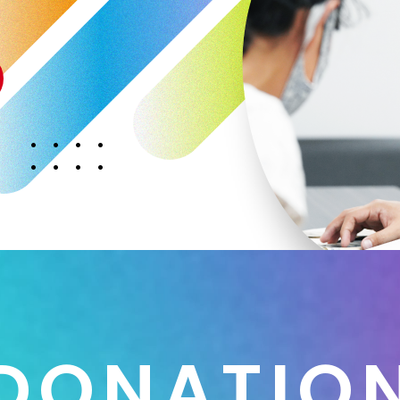
D
O
N
A
T
I
O