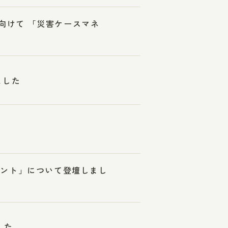
に向けて 「災害ケースマネ
ました
メント」について登壇しまし
した