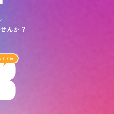
す
。
ま
せ
ん
か
？