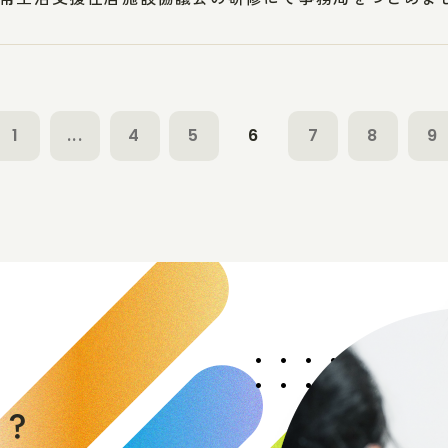
1
...
4
5
6
7
8
9
く
か
？