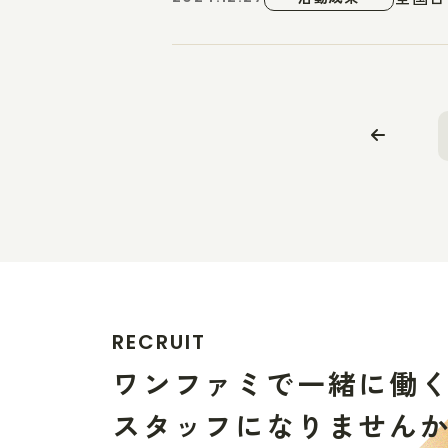
R
E
C
R
U
I
T
ワ
ン
フ
ァ
ミ
で
一
緒
に
働
ス
タ
ッ
フ
に
な
り
ま
せ
ん