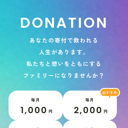
D
O
N
A
T
I
O
N
あ
な
た
の
寄
付
で
救
わ
れ
る
人
生
が
あ
り
ま
す
。
私
た
ち
と
想
い
を
と
も
に
す
る
フ
ァ
ミ
リ
ー
に
な
り
ま
せ
ん
か
？
毎月
毎月
1,000
2,000
円
円