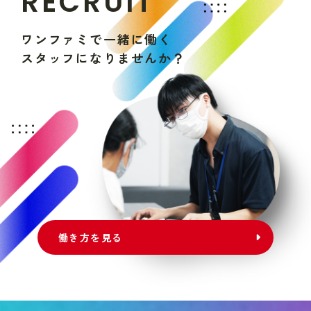
R
E
C
R
U
I
T
ワ
ン
フ
ァ
ミ
で
一
緒
に
働
く
ス
タ
ッ
フ
に
な
り
ま
せ
ん
か
？
働き方を見る