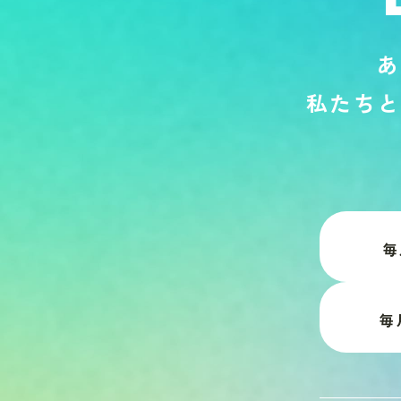
あ
私
た
ち
と
毎
毎