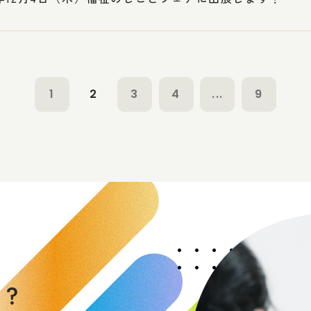
1
2
3
4
...
9
く
か
？