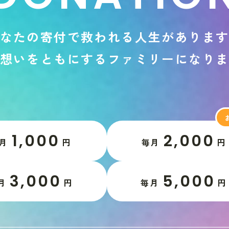
な
た
の
寄
付
で
救
わ
れ
る
人
生
が
あ
り
ま
想
い
を
と
も
に
す
る
フ
ァ
ミ
リ
ー
に
な
り
1,000
2,000
月
円
毎月
円
3,000
5,000
月
円
毎月
円