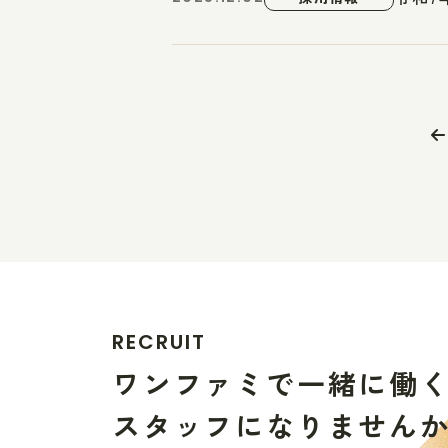
R
E
C
R
U
I
T
ワ
ン
フ
ァ
ミ
で
一
緒
に
働
ス
タ
ッ
フ
に
な
り
ま
せ
ん