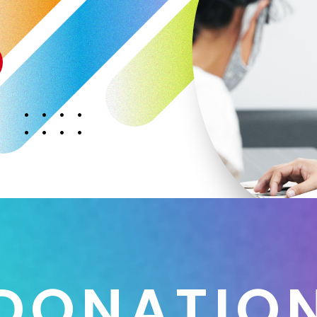
D
O
N
A
T
I
O