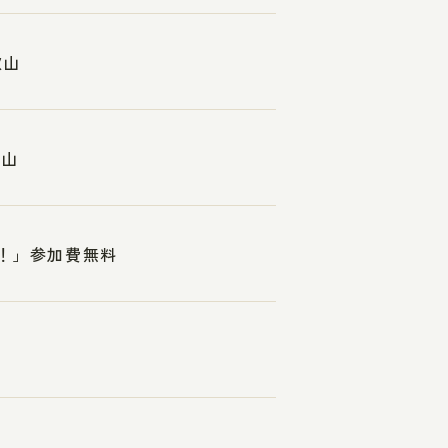
歌山
歌山
れ！」参加費無料