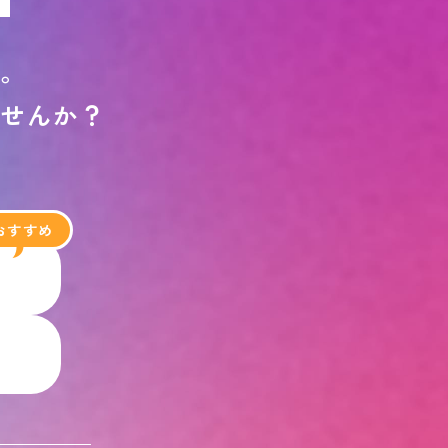
す
。
ま
せ
ん
か
？