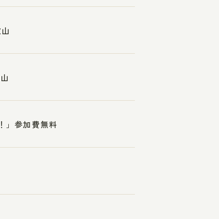
歌山
歌山
れ！」参加費無料