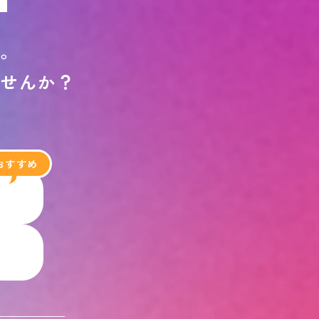
す
。
ま
せ
ん
か
？