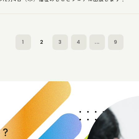
1
2
3
4
...
9
く
か
？