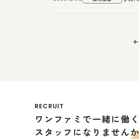
R
E
C
R
U
I
T
ワ
ン
フ
ァ
ミ
で
一
緒
に
働
ス
タ
ッ
フ
に
な
り
ま
せ
ん