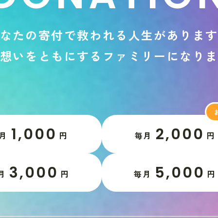
な
た
の
寄
付
で
救
わ
れ
る
人
生
が
あ
り
ま
想
い
を
と
も
に
す
る
フ
ァ
ミ
リ
ー
に
な
り
1,000
2,000
月
円
毎月
円
3,000
5,000
月
円
毎月
円