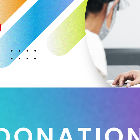
D
O
N
A
T
I
O