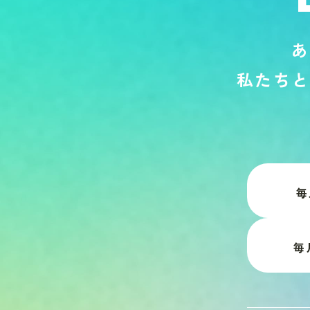
あ
私
た
ち
と
毎
毎