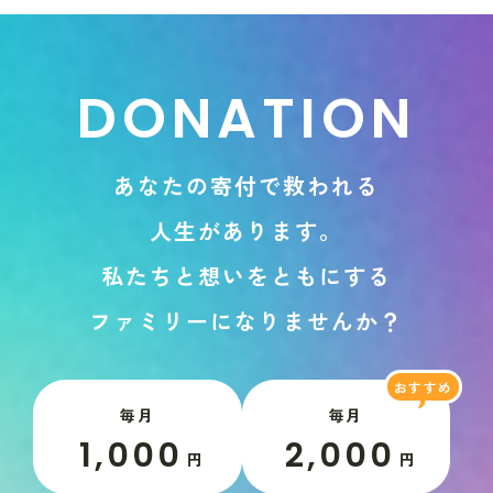
D
O
N
A
T
I
O
N
あ
な
た
の
寄
付
で
救
わ
れ
る
人
生
が
あ
り
ま
す
。
私
た
ち
と
想
い
を
と
も
に
す
る
フ
ァ
ミ
リ
ー
に
な
り
ま
せ
ん
か
？
毎月
毎月
1,000
2,000
円
円