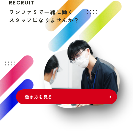
R
E
C
R
U
I
T
ワ
ン
フ
ァ
ミ
で
一
緒
に
働
く
ス
タ
ッ
フ
に
な
り
ま
せ
ん
か
？
働き方を見る