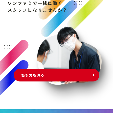
ワ
ン
フ
ァ
ミ
で
一
緒
に
働
く
ス
タ
ッ
フ
に
な
り
ま
せ
ん
か
？
働き方を見る