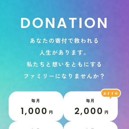
D
O
N
A
T
I
O
N
あ
な
た
の
寄
付
で
救
わ
れ
る
人
生
が
あ
り
ま
す
。
私
た
ち
と
想
い
を
と
も
に
す
る
フ
ァ
ミ
リ
ー
に
な
り
ま
せ
ん
か
？
毎月
毎月
1,000
2,000
円
円