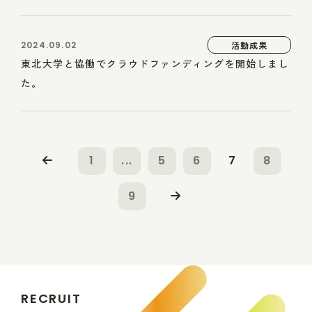
2024.09.02
活動成果
東北大学と協働でクラウドファンディングを開始しまし
た。
1
...
5
6
7
8
9
R
E
C
R
U
I
T