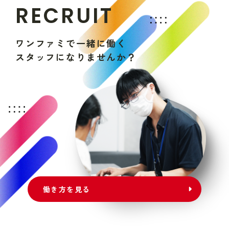
R
E
C
R
U
I
T
ワ
ン
フ
ァ
ミ
で
一
緒
に
働
く
ス
タ
ッ
フ
に
な
り
ま
せ
ん
か
？
働き方を見る