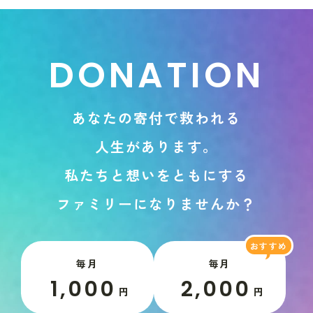
D
O
N
A
T
I
O
N
あ
な
た
の
寄
付
で
救
わ
れ
る
人
生
が
あ
り
ま
す
。
私
た
ち
と
想
い
を
と
も
に
す
る
フ
ァ
ミ
リ
ー
に
な
り
ま
せ
ん
か
？
毎月
毎月
1,000
2,000
円
円