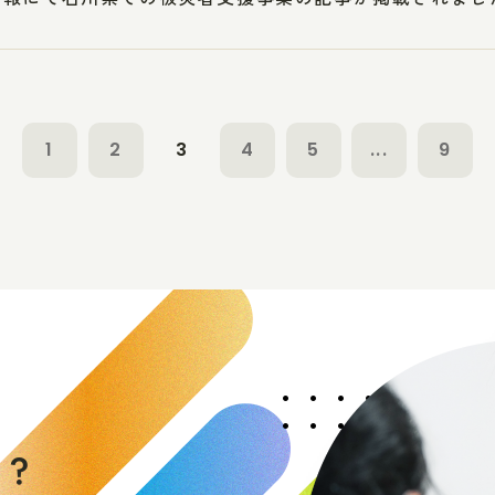
1
2
3
4
5
...
9
く
か
？