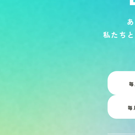
あ
私
た
ち
と
毎
毎