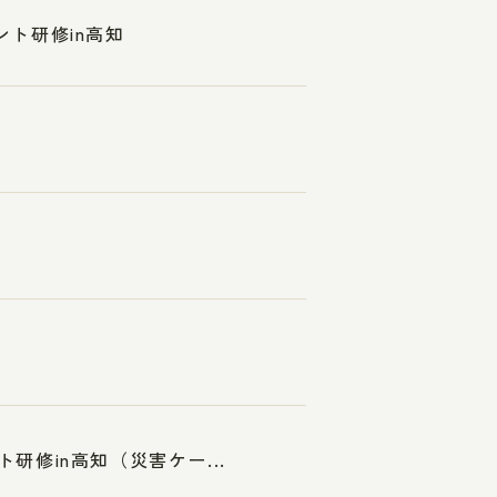
ント研修in高知
研修in高知（災害ケー...