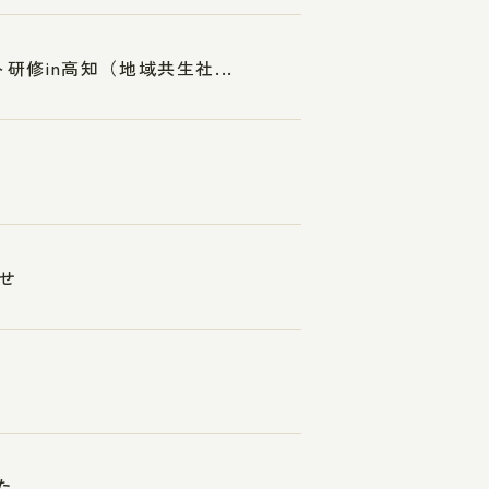
研修in高知（地域共生社...
せ
た