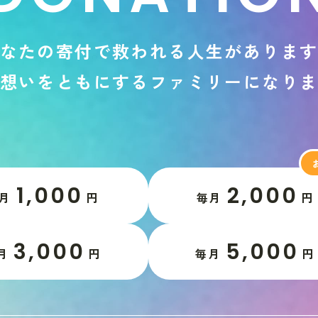
な
た
の
寄
付
で
救
わ
れ
る
人
生
が
あ
り
ま
想
い
を
と
も
に
す
る
フ
ァ
ミ
リ
ー
に
な
り
1,000
2,000
月
円
毎月
円
3,000
5,000
月
円
毎月
円