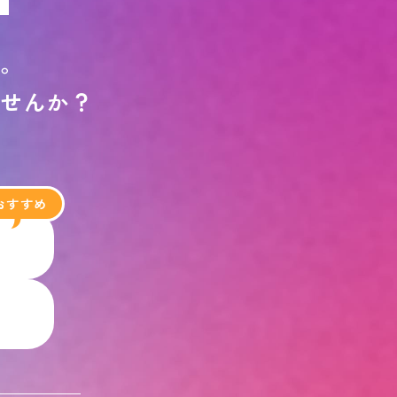
す
。
ま
せ
ん
か
？