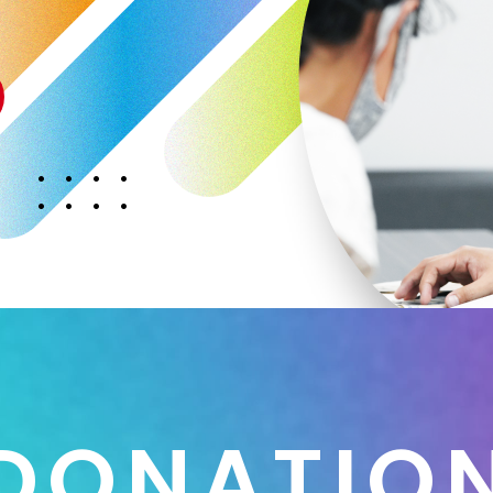
D
O
N
A
T
I
O