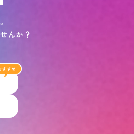
す
。
ま
せ
ん
か
？