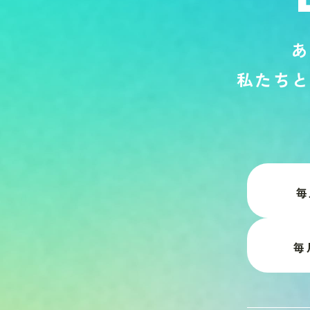
あ
私
た
ち
と
毎
毎