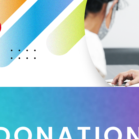
D
O
N
A
T
I
O