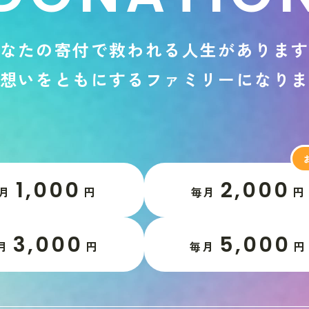
な
た
の
寄
付
で
救
わ
れ
る
人
生
が
あ
り
ま
想
い
を
と
も
に
す
る
フ
ァ
ミ
リ
ー
に
な
り
1,000
2,000
月
円
毎月
円
3,000
5,000
月
円
毎月
円