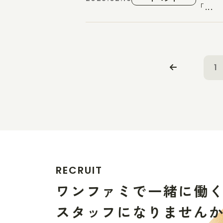
「...
1
R
E
C
R
U
I
T
ワ
ン
フ
ァ
ミ
で
一
緒
に
働
ス
タ
ッ
フ
に
な
り
ま
せ
ん