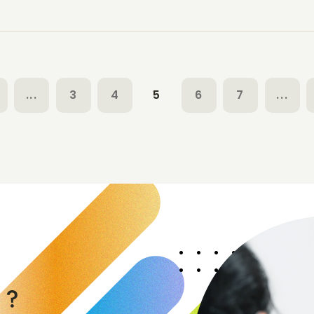
...
3
4
5
6
7
...
く
か
？