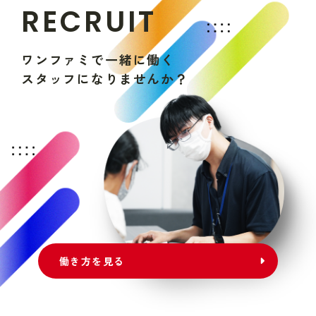
R
E
C
R
U
I
T
ワ
ン
フ
ァ
ミ
で
一
緒
に
働
く
ス
タ
ッ
フ
に
な
り
ま
せ
ん
か
？
働き方を見る