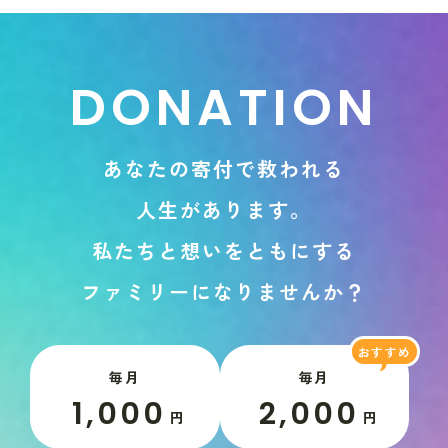
D
O
N
A
T
I
O
N
あ
な
た
の
寄
付
で
救
わ
れ
る
人
生
が
あ
り
ま
す
。
私
た
ち
と
想
い
を
と
も
に
す
る
フ
ァ
ミ
リ
ー
に
な
り
ま
せ
ん
か
？
毎月
毎月
1,000
2,000
円
円