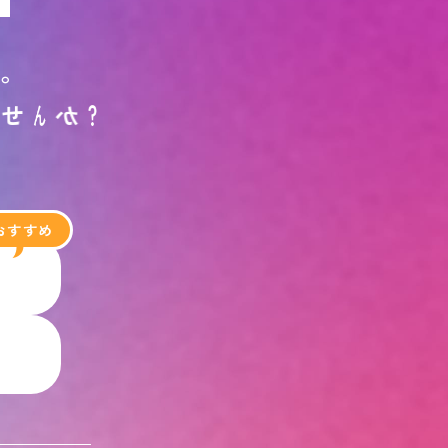
す
。
ま
せ
ん
か
？