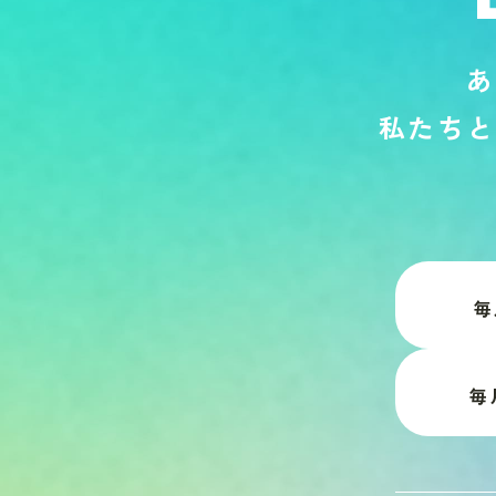
あ
私
た
ち
と
毎
毎