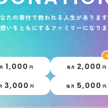
な
た
の
寄
付
で
救
わ
れ
る
人
生
が
あ
り
ま
想
い
を
と
も
に
す
る
フ
ァ
ミ
リ
ー
に
な
り
1,000
2,000
月
円
毎月
円
3,000
5,000
月
円
毎月
円