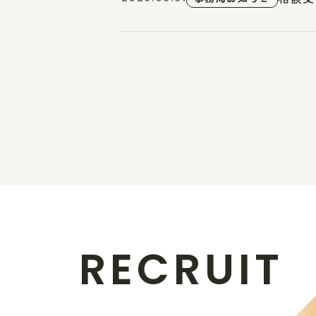
R
E
C
R
U
I
T