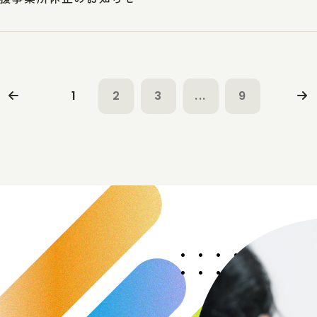
1
2
3
...
9