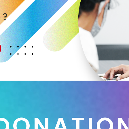
く
か
？
D
O
N
A
T
I
O