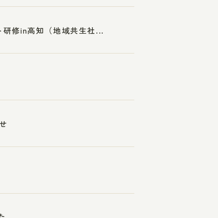
研修in高知（地域共生社...
せ
た