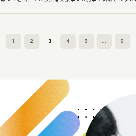
1
2
3
4
5
...
9