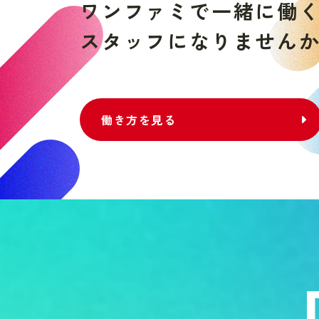
ワ
ン
フ
ァ
ミ
で
一
緒
に
働
ス
タ
ッ
フ
に
な
り
ま
せ
ん
働き方を見る