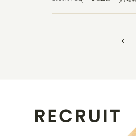
R
E
C
R
U
I
T