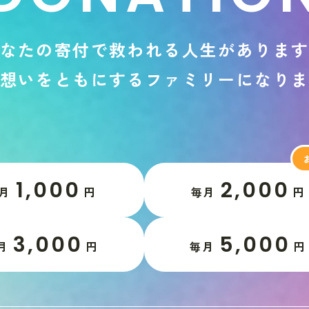
な
た
の
寄
付
で
救
わ
れ
る
人
生
が
あ
り
ま
想
い
を
と
も
に
す
る
フ
ァ
ミ
リ
ー
に
な
り
1,000
2,000
月
円
毎月
円
3,000
5,000
月
円
毎月
円