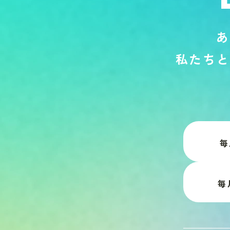
あ
私
た
ち
と
毎
毎