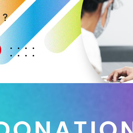
く
か
？
D
O
N
A
T
I
O