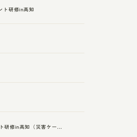
ント研修in高知
研修in高知（災害ケー...