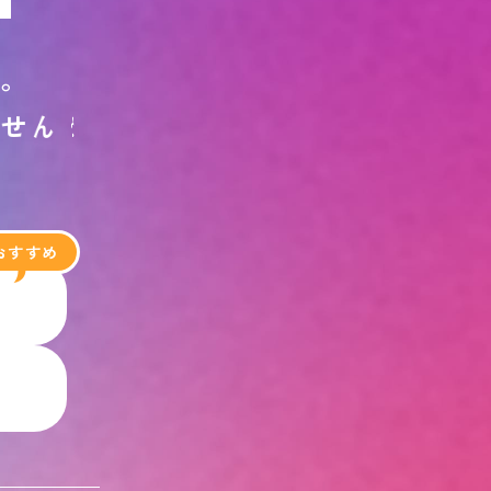
す
。
ま
せ
ん
か
？