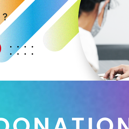
く
か
？
D
O
N
A
T
I
O