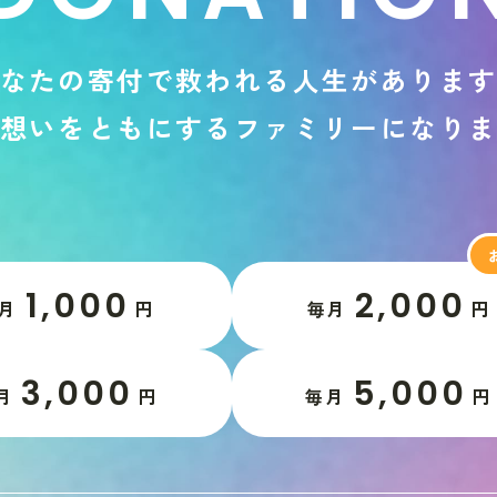
な
た
の
寄
付
で
救
わ
れ
る
人
生
が
あ
り
ま
想
い
を
と
も
に
す
る
フ
ァ
ミ
リ
ー
に
な
り
1,000
2,000
月
円
毎月
円
3,000
5,000
月
円
毎月
円