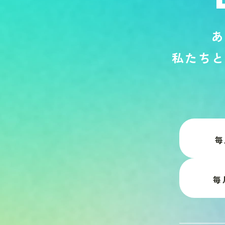
あ
私
た
ち
と
毎
毎