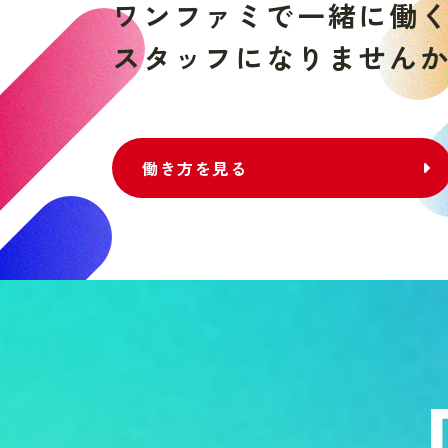
ワ
ン
フ
ァ
ミ
で
一
緒
に
働
ス
タ
ッ
フ
に
な
り
ま
せ
ん
働き方を見る