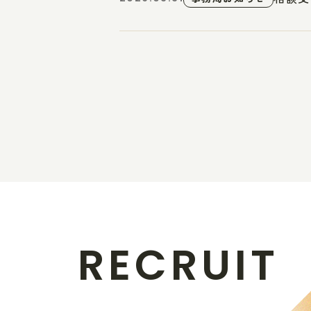
R
E
C
R
U
I
T