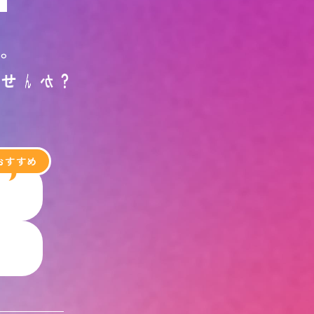
す
。
ま
せ
ん
か
？