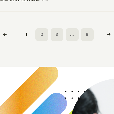
1
2
3
...
9