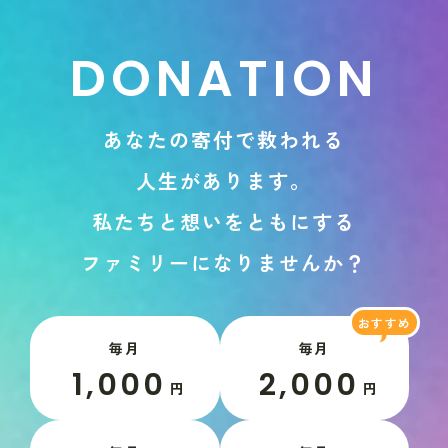
D
O
N
A
T
I
O
N
あ
な
た
の
寄
付
で
救
わ
れ
る
人
生
が
あ
り
ま
す
。
私
た
ち
と
想
い
を
と
も
に
す
る
フ
ァ
ミ
リ
ー
に
な
り
ま
せ
ん
か
？
毎月
毎月
1,000
2,000
円
円