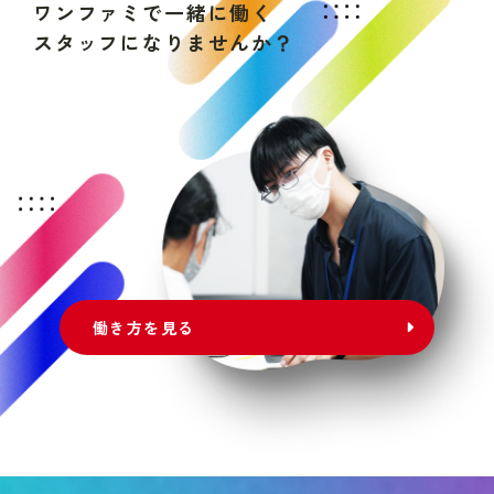
ワ
ン
フ
ァ
ミ
で
一
緒
に
働
く
ス
タ
ッ
フ
に
な
り
ま
せ
ん
か
？
働き方を見る