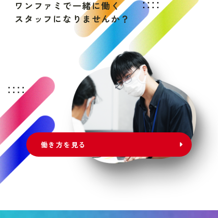
ワ
ン
フ
ァ
ミ
で
一
緒
に
働
く
ス
タ
ッ
フ
に
な
り
ま
せ
ん
か
？
働き方を見る