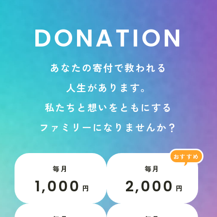
D
O
N
A
T
I
O
N
あ
な
た
の
寄
付
で
救
わ
れ
る
人
生
が
あ
り
ま
す
。
私
た
ち
と
想
い
を
と
も
に
す
る
フ
ァ
ミ
リ
ー
に
な
り
ま
せ
ん
か
？
毎月
毎月
1,000
2,000
円
円