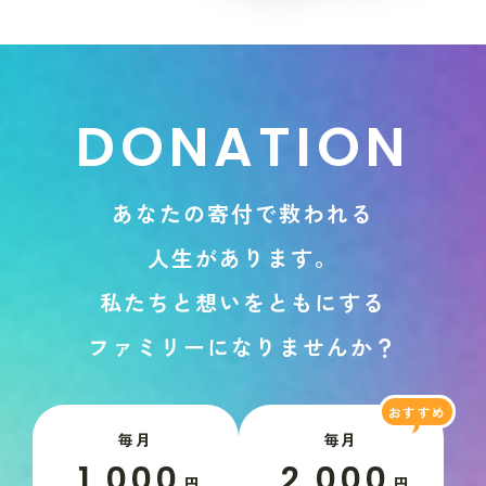
D
O
N
A
T
I
O
N
あ
な
た
の
寄
付
で
救
わ
れ
る
人
生
が
あ
り
ま
す
。
私
た
ち
と
想
い
を
と
も
に
す
る
フ
ァ
ミ
リ
ー
に
な
り
ま
せ
ん
か
？
毎月
毎月
1,000
2,000
円
円