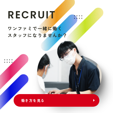
R
E
C
R
U
I
T
ワ
ン
フ
ァ
ミ
で
一
緒
に
働
く
ス
タ
ッ
フ
に
な
り
ま
せ
ん
か
？
働き方を見る