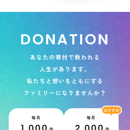
D
O
N
A
T
I
O
N
あ
な
た
の
寄
付
で
救
わ
れ
る
人
生
が
あ
り
ま
す
。
私
た
ち
と
想
い
を
と
も
に
す
る
フ
ァ
ミ
リ
ー
に
な
り
ま
せ
ん
か
？
毎月
毎月
1,000
2,000
円
円