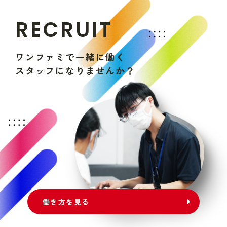
R
E
C
R
U
I
T
ワ
ン
フ
ァ
ミ
で
一
緒
に
働
く
ス
タ
ッ
フ
に
な
り
ま
せ
ん
か
？
働き方を見る