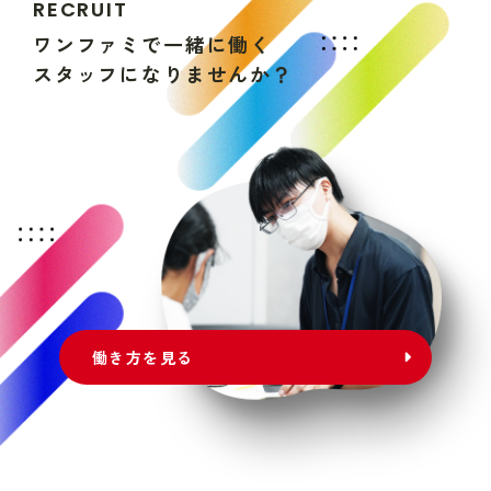
R
E
C
R
U
I
T
ワ
ン
フ
ァ
ミ
で
一
緒
に
働
く
ス
タ
ッ
フ
に
な
り
ま
せ
ん
か
？
働き方を見る