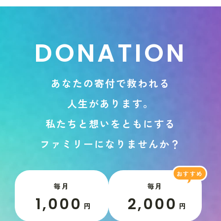
D
O
N
A
T
I
O
N
あ
な
た
の
寄
付
で
救
わ
れ
る
人
生
が
あ
り
ま
す
。
私
た
ち
と
想
い
を
と
も
に
す
る
フ
ァ
ミ
リ
ー
に
な
り
ま
せ
ん
か
？
毎月
毎月
1,000
2,000
円
円