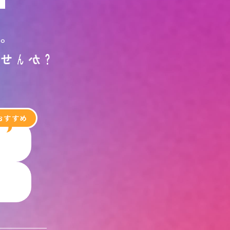
す
。
ま
せ
ん
か
？