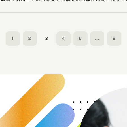
1
2
3
4
5
...
9