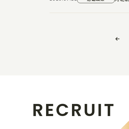
R
E
C
R
U
I
T