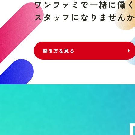
ワ
ン
フ
ァ
ミ
で
一
緒
に
働
ス
タ
ッ
フ
に
な
り
ま
せ
ん
働き方を見る