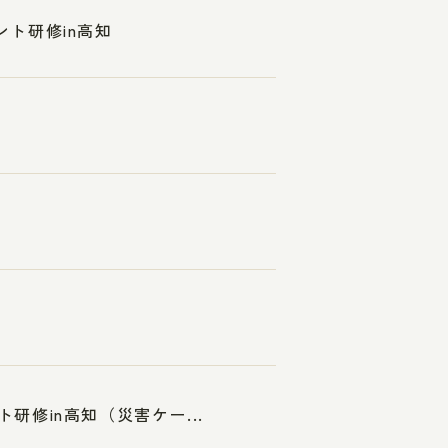
ント研修in高知
研修in高知（災害ケー...