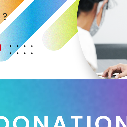
く
か
？
D
O
N
A
T
I
O