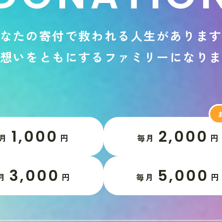
な
た
の
寄
付
で
救
わ
れ
る
人
生
が
あ
り
ま
想
い
を
と
も
に
す
る
フ
ァ
ミ
リ
ー
に
な
り
1,000
2,000
月
円
毎月
円
3,000
5,000
月
円
毎月
円