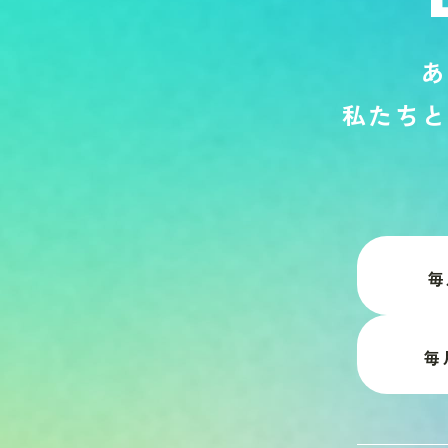
あ
私
た
ち
と
毎
毎