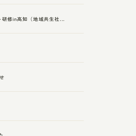
研修in高知（地域共生社...
せ
た