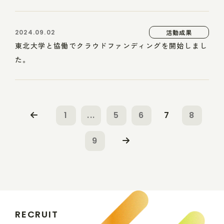
2024.09.02
活動成果
東北大学と協働でクラウドファンディングを開始しまし
た。
1
...
5
6
7
8
9
R
E
C
R
U
I
T