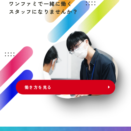
ワ
ン
フ
ァ
ミ
で
一
緒
に
働
く
ス
タ
ッ
フ
に
な
り
ま
せ
ん
か
？
働き方を見る