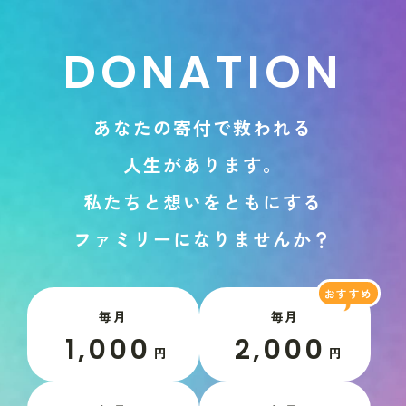
D
O
N
A
T
I
O
N
あ
な
た
の
寄
付
で
救
わ
れ
る
人
生
が
あ
り
ま
す
。
私
た
ち
と
想
い
を
と
も
に
す
る
フ
ァ
ミ
リ
ー
に
な
り
ま
せ
ん
か
？
毎月
毎月
1,000
2,000
円
円