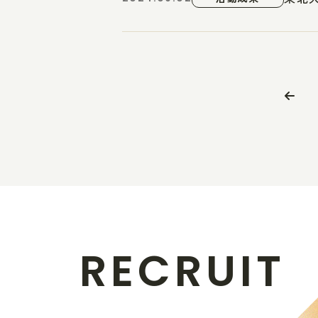
R
E
C
R
U
I
T