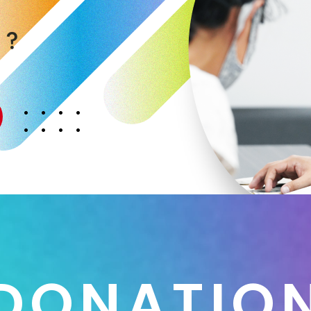
く
か
？
D
O
N
A
T
I
O