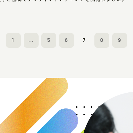
1
...
5
6
7
8
9