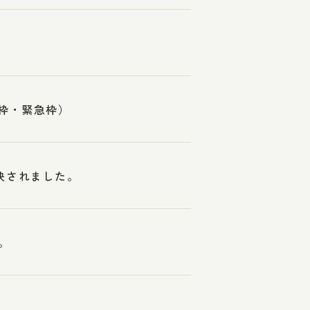
常枠・緊急枠）
映されました。
。