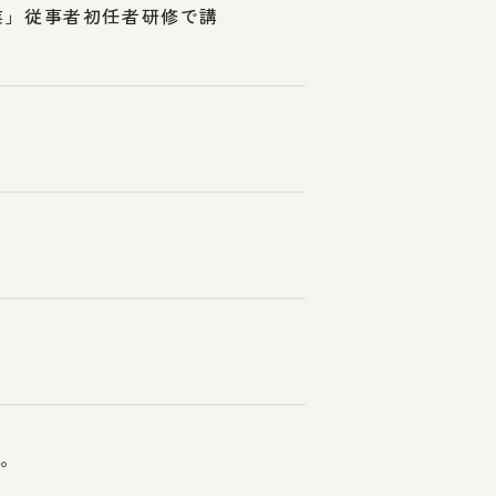
業」従事者初任者研修で講
す。