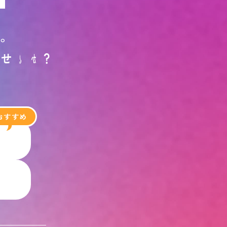
す
。
ま
せ
ん
か
？