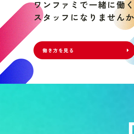
ワ
ン
フ
ァ
ミ
で
一
緒
に
働
ス
タ
ッ
フ
に
な
り
ま
せ
ん
働き方を見る