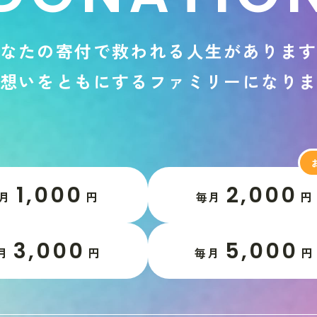
な
た
の
寄
付
で
救
わ
れ
る
人
生
が
あ
り
ま
想
い
を
と
も
に
す
る
フ
ァ
ミ
リ
ー
に
な
り
1,000
2,000
月
円
毎月
円
3,000
5,000
月
円
毎月
円