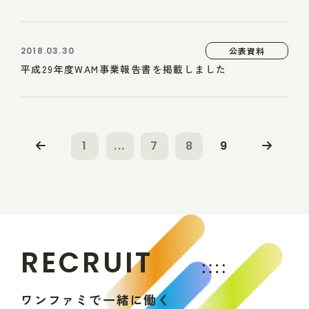
2018.03.30
公表資料
平成29年度WAM事業報告書を掲載しました
1
...
7
8
9
R
E
C
R
U
I
T
ワ
ン
フ
ァ
ミ
で
一
緒
に
働
く