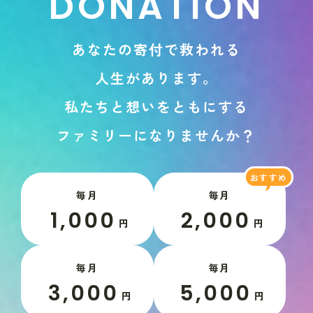
D
O
N
A
T
I
O
N
あ
な
た
の
寄
付
で
救
わ
れ
る
人
生
が
あ
り
ま
す
。
私
た
ち
と
想
い
を
と
も
に
す
る
フ
ァ
ミ
リ
ー
に
な
り
ま
せ
ん
か
？
毎月
毎月
1,000
2,000
円
円
毎月
毎月
3,000
5,000
円
円