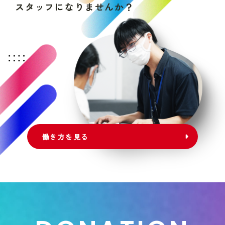
ス
タ
ッ
フ
に
な
り
ま
せ
ん
か
？
働き方を見る