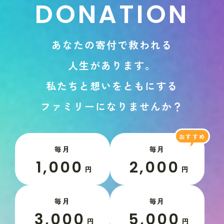
D
O
N
A
T
I
O
N
あ
な
た
の
寄
付
で
救
わ
れ
る
人
生
が
あ
り
ま
す
。
私
た
ち
と
想
い
を
と
も
に
す
る
フ
ァ
ミ
リ
ー
に
な
り
ま
せ
ん
か
？
毎月
毎月
1,000
2,000
円
円
毎月
毎月
3,000
5,000
円
円