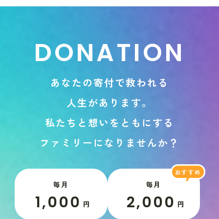
D
O
N
A
T
I
O
N
あ
な
た
の
寄
付
で
救
わ
れ
る
人
生
が
あ
り
ま
す
。
私
た
ち
と
想
い
を
と
も
に
す
る
フ
ァ
ミ
リ
ー
に
な
り
ま
せ
ん
か
？
毎月
毎月
1,000
2,000
円
円