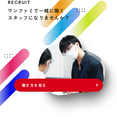
R
E
C
R
U
I
T
ワ
ン
フ
ァ
ミ
で
一
緒
に
働
く
ス
タ
ッ
フ
に
な
り
ま
せ
ん
か
？
働き方を見る