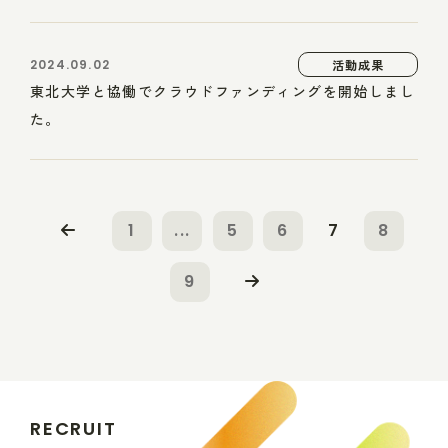
2024.09.02
活動成果
東北大学と協働でクラウドファンディングを開始しまし
た。
1
...
5
6
7
8
9
R
E
C
R
U
I
T