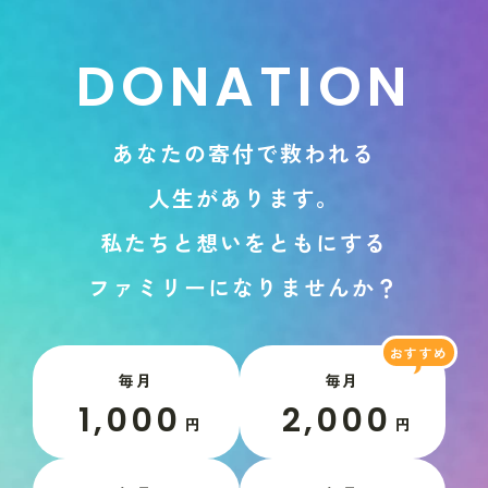
D
O
N
A
T
I
O
N
あ
な
た
の
寄
付
で
救
わ
れ
る
人
生
が
あ
り
ま
す
。
私
た
ち
と
想
い
を
と
も
に
す
る
フ
ァ
ミ
リ
ー
に
な
り
ま
せ
ん
か
？
毎月
毎月
1,000
2,000
円
円