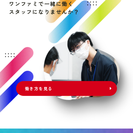
ワ
ン
フ
ァ
ミ
で
一
緒
に
働
く
ス
タ
ッ
フ
に
な
り
ま
せ
ん
か
？
働き方を見る