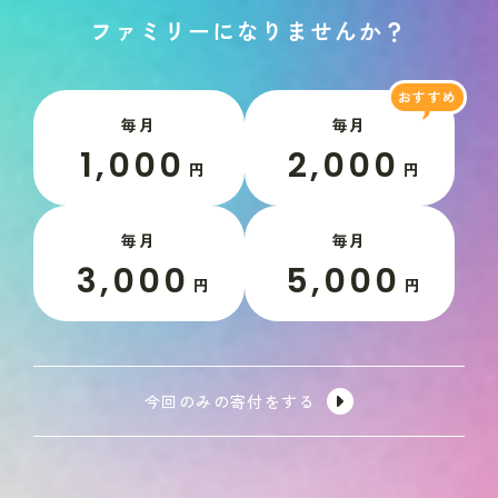
フ
ァ
ミ
リ
ー
に
な
り
ま
せ
ん
か
？
毎月
毎月
1,000
2,000
円
円
毎月
毎月
3,000
5,000
円
円
今回のみの寄付をする