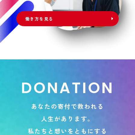
働き方を見る
D
O
N
A
T
I
O
N
あ
な
た
の
寄
付
で
救
わ
れ
る
人
生
が
あ
り
ま
す
。
私
た
ち
と
想
い
を
と
も
に
す
る