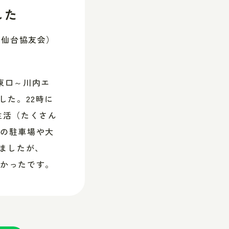
した
（仙台協友会）
東口～川内エ
した。22時に
生活（たくさん
設の駐車場や大
りましたが、
すかったです。