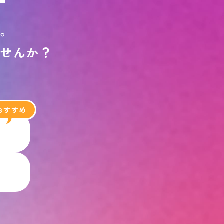
す
。
ま
せ
ん
か
？