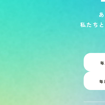
あ
私
た
ち
と
毎
毎