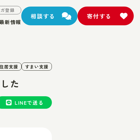
マガ登録
相談する
寄付する
最新情報
住居支援
すまい支援
ました
LINEで送る