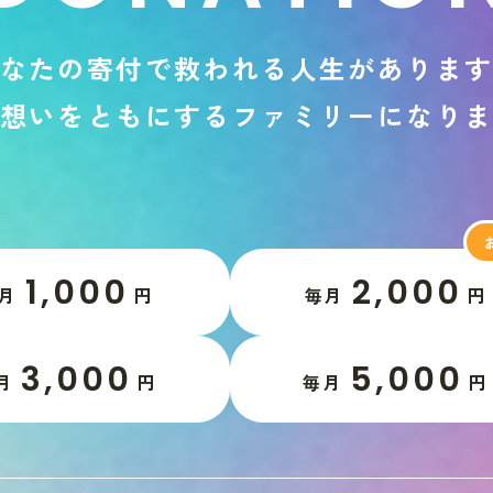
な
た
の
寄
付
で
救
わ
れ
る
人
生
が
あ
り
ま
想
い
を
と
も
に
す
る
フ
ァ
ミ
リ
ー
に
な
り
1,000
2,000
月
円
毎月
円
3,000
5,000
月
円
毎月
円