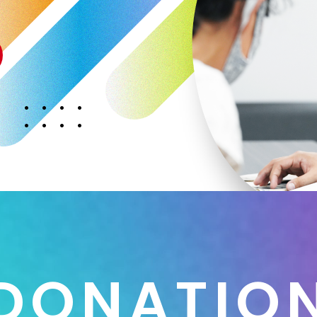
D
O
N
A
T
I
O