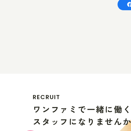
R
E
C
R
U
I
T
ワ
ン
フ
ァ
ミ
で
一
緒
に
働
ス
タ
ッ
フ
に
な
り
ま
せ
ん