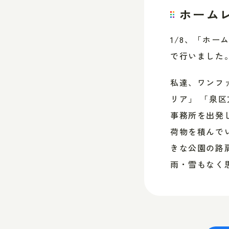
ホーム
1/8、「ホ
で行いました
私達、ワンフ
リア」 「泉
事務所を出発
荷物を積んで
きな公園の路
雨・雪もなく