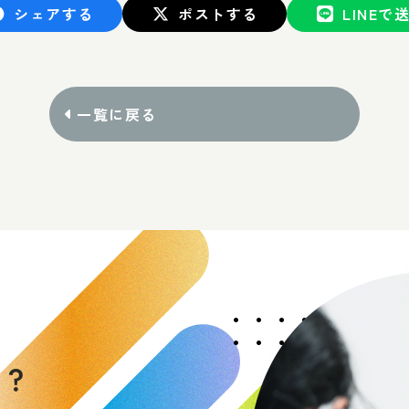
シェアする
ポストする
LINEで
一覧に戻る
く
か
？