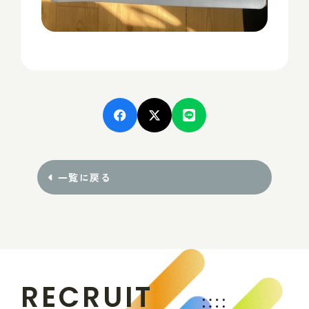
一覧に戻る
R
E
C
R
U
I
T