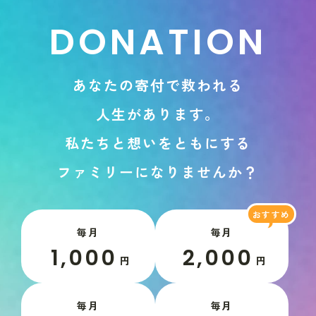
D
O
N
A
T
I
O
N
あ
な
た
の
寄
付
で
救
わ
れ
る
人
生
が
あ
り
ま
す
。
私
た
ち
と
想
い
を
と
も
に
す
る
フ
ァ
ミ
リ
ー
に
な
り
ま
せ
ん
か
？
毎月
毎月
1,000
2,000
円
円
毎月
毎月