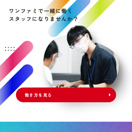
ワ
ン
フ
ァ
ミ
で
一
緒
に
働
く
ス
タ
ッ
フ
に
な
り
ま
せ
ん
か
？
働き方を見る