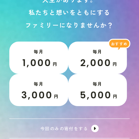
私
た
ち
と
想
い
を
と
も
に
す
る
フ
ァ
ミ
リ
ー
に
な
り
ま
せ
ん
か
？
毎月
毎月
1,000
2,000
円
円
毎月
毎月
3,000
5,000
円
円
今回のみの寄付をする