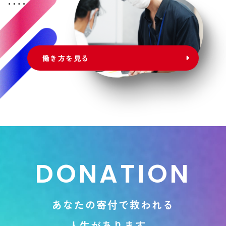
働き方を見る
D
O
N
A
T
I
O
N
あ
な
た
の
寄
付
で
救
わ
れ
る
人
生
が
あ
り
ま
す
。