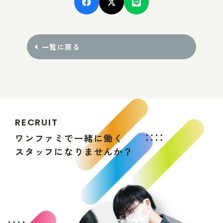
一覧に戻る
R
E
C
R
U
I
T
ワ
ン
フ
ァ
ミ
で
一
緒
に
働
く
ス
タ
ッ
フ
に
な
り
ま
せ
ん
か
？